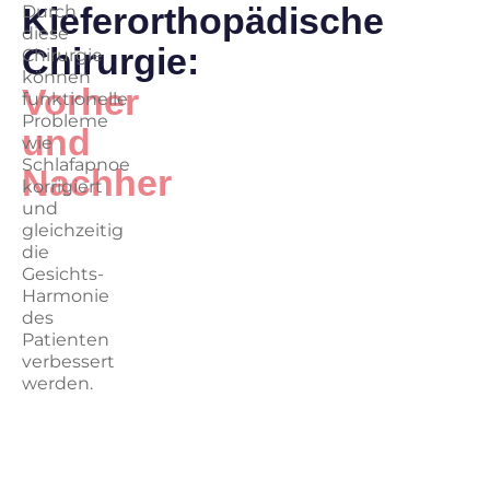
Kieferorthopädische
Durch
diese
Chirurgie:
Chirurgie
können
Vorher
funktionelle
Probleme
und
wie
Schlafapnoe
Nachher
korrigiert
und
gleichzeitig
die
Gesichts-
Harmonie
des
Patienten
verbessert
werden.