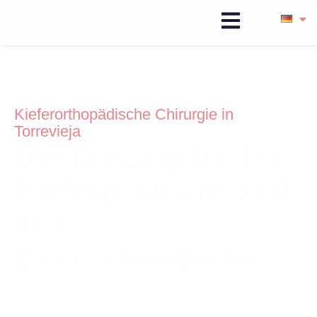
Kieferorthopädische Chirurgie in
Torrevieja
Die Lösung für Ihr
Kieferproblem und
Ihre
Gesichtsästhetik
Wir helfen Ihnen, alle Defekte in Ihren
Gesichtsstrukturen mit einem spezialisierten
Team für Mund-, Kiefer- und Gesichtschirurgie zu