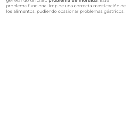
generando un claro
problema de mordida
. Este
problema funcional impide una correcta masticación de
los alimentos, pudiendo ocasionar problemas gástricos.