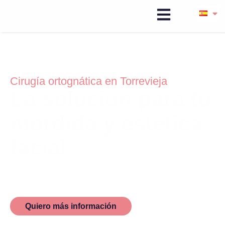
Cirugía ortognática en Torrevieja
La solución para tu
mordida y estética
facial
Te ayudamos a corregir cualquier defecto de tus
estructuras faciales y lo hacemos con un equipo
médico especializado en cirugía oral y maxilofacial.
Quiero más información