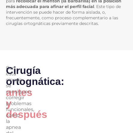
para
recolocar el mentón (la barbarilla) en la posición
más adecuada para afinar el perfil facial
. Este tipo de
intervención se puede hacer de forma aislada, o,
frecuentemente, como proceso complementario a las
cirugías ortognáticas previamente descritas.
Cirugía
Con
esta
ortognática:
cirugía
se
antes
consiguen
corregir
y
problemas
funcionales,
después
como
la
apnea