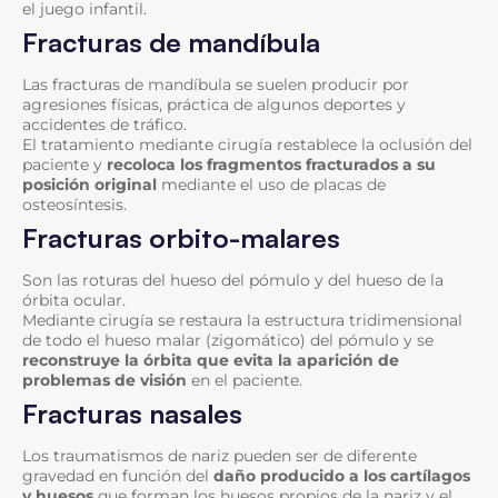
el juego infantil.
Fracturas de mandíbula
Las fracturas de mandíbula se suelen producir por
agresiones físicas, práctica de algunos deportes y
accidentes de tráfico.
El tratamiento mediante cirugía restablece la oclusión del
paciente y
recoloca los fragmentos fracturados a su
posición original
mediante el uso de placas de
osteosíntesis.
Fracturas orbito-malares
Son las roturas del hueso del pómulo y del hueso de la
órbita ocular.
Mediante cirugía se restaura la estructura tridimensional
de todo el hueso malar (zigomático) del pómulo y se
reconstruye la órbita que evita la aparición de
problemas de visión
en el paciente.
Fracturas nasales
Los traumatismos de nariz pueden ser de diferente
gravedad en función del
daño producido a los cartílagos
y huesos
que forman los huesos propios de la nariz y el