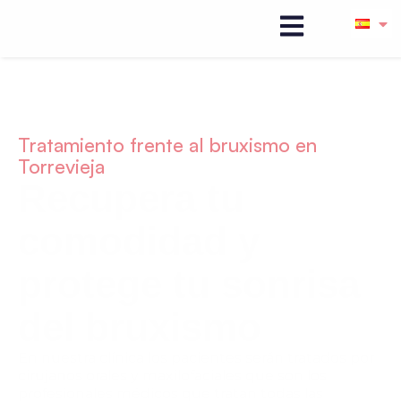
Tratamiento frente al bruxismo en
Torrevieja
Recupera tu
comodidad y
protege tu sonrisa
del bruxismo
En nuestra clínica los pacientes serán tratados por
cirujanos orales y maxilofaciales que son los
profesionales médicos que tratan todas las