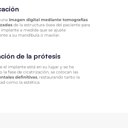
icación
e una
imagen digital mediante tomografías
izadas
de la estructura ósea del paciente para
n implante a medida que se ajuste
nte a su mandíbula o maxilar.
ción de la prótesis
e el implante está en su lugar y se ha
la fase de cicatrización, se colocan las
entales definitivas
, restaurando tanto la
dad como la estética.