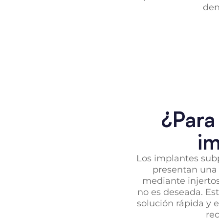
den
¿Para
im
Los implantes sub
presentan una 
mediante injertos
no es deseada. Es
solución rápida y e
re