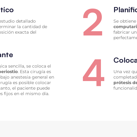
2
tico
Planif
estudio detallado
Se obtien
erminar la cantidad de
computar
osición exacta del
fabricar u
perfectame
4
ante
Coloca
ca sencilla, se coloca el
eriostio
. Esta cirugía es
Una vez qu
 bajo anestesia general en
completado 
rugía es posible colocar
prótesis d
 tanto, el paciente puede
funcionali
es fijos en el mismo día.