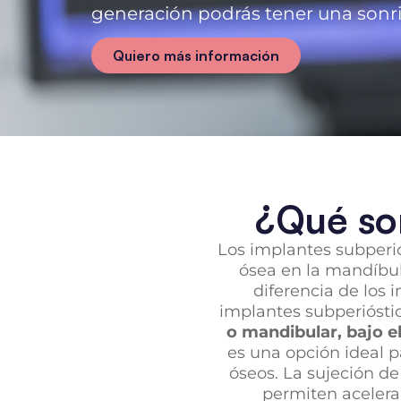
generación podrás tener una sonri
Quiero más información
¿Qué son
Los implantes subperi
ósea en la mandíbul
diferencia de los 
implantes subperióstic
o mandibular, bajo el
es una opción ideal p
óseos. La sujeción de
permiten acelera