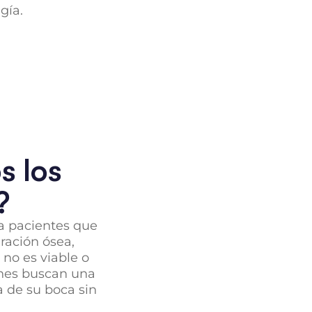
gía.
s los
?
a pacientes que
ración ósea,
no es viable o
enes buscan una
a de su boca sin