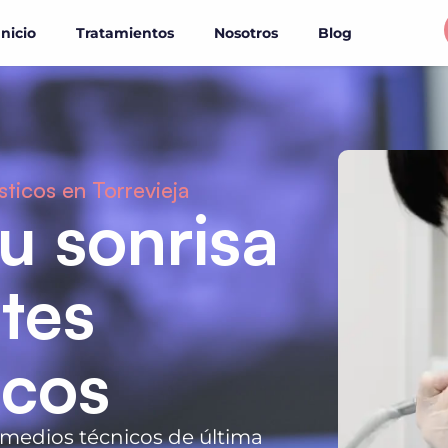
Inicio
Tratamientos
Nosotros
Blog
ticos en Torrevieja
u sonrisa
tes
icos
s medios técnicos de última