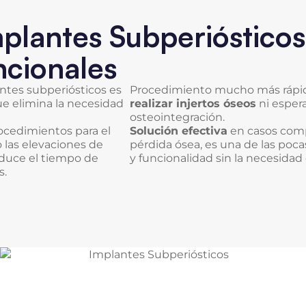
mplantes Subperiósticos 
cionales
antes subperiósticos es
Procedimiento mucho más rápi
que elimina la necesidad
realizar injertos óseos
ni espera
osteointegración.
ocedimientos para el
Solución efectiva
en casos comp
 las elevaciones de
pérdida ósea, es una de las poca
educe el tiempo de
y funcionalidad sin la necesida
s.