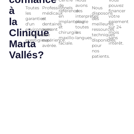
Centre
Nous
Vous
de
avons
pouvez
à
Toutes
Professionnels
Nous
référence
des
financer
les
médicaux
disposons
en
interprètes
votre
la
garanties
et
des
implantologie
pour
paiement
d'un
dentaires
meilleures
et
toutes
sur 24
environnement
avec
ressources
Clinique
chirurgie
les
mois
hospitalier
une
techniques
maxillo-
langues.
sans
prestigieux.
expérience
disponibles
Marta
faciale.
intérêt.
avérée.
pour
nos
Vallés?
patients.