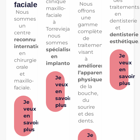
des
clinique
faciale
Nous
traitements
maxillo-
offrons
Nous
en
faciale
une
sommes
dentisterie
à
gamme
un
et
Torrevieja,
complète
centre
dentisterie
nous
de
reconnu
esthétique
.
sommes
traitements
internationalement
spécialisés
visant
en
Je
en
à
chirurgie
veux
implantologie
.
améliorer
orale
en
l’apparence
et
savoir
Je
physique
maxillo-
plus
veux
de la
faciale.
en
bouche,
savoir
du
Je
plus
sourire
veux
et des
en
dents.
savoir
plus
Je