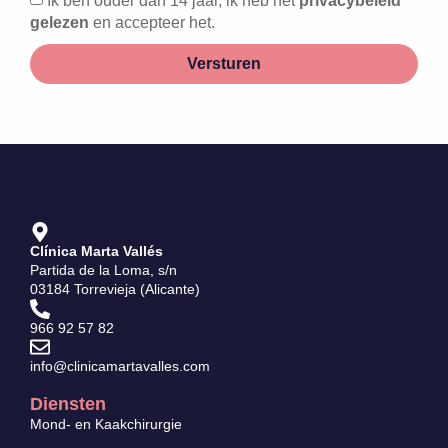
Ik ben ouder dan 14 jaar, ik heb het
privacybeleid
gelezen
en accepteer het.
Versturen
Clínica Marta Vallés
Partida de la Loma, s/n
03184 Torrevieja (Alicante)
966 92 57 82
info@clinicamartavalles.com
Diensten
Mond- en Kaakchirurgie