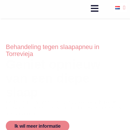
Behandeling tegen slaapapneu in
Torrevieja
Geniet opnieuw
van een diepe
slaap
We helpen je om weer volledige, verkwikkende nachten
te ervaren, met een medisch team dat gespecialiseerd is
in slaapapneu.
Ik wil meer informatie