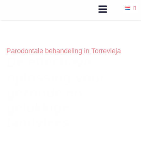
Parodontale behandeling in Torrevieja
De effectieve
oplossing voor
gezonde en
gelukkige
tandvlees
We zetten ons in om je een gepersonaliseerde
behandeling te bieden, gericht op het verbeteren