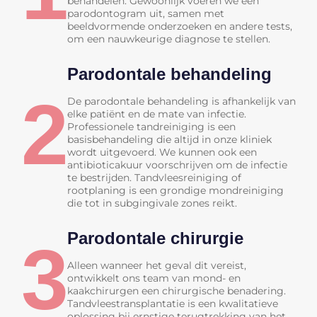
behandelen. Gewoonlijk voeren we een
parodontogram uit, samen met
beeldvormende onderzoeken en andere tests,
om een nauwkeurige diagnose te stellen.
Parodontale behandeling
2
De parodontale behandeling is afhankelijk van
elke patiënt en de mate van infectie.
Professionele tandreiniging is een
basisbehandeling die altijd in onze kliniek
wordt uitgevoerd. We kunnen ook een
antibioticakuur voorschrijven om de infectie
te bestrijden. Tandvleesreiniging of
rootplaning is een grondige mondreiniging
die tot in subgingivale zones reikt.
Parodontale chirurgie
3
Alleen wanneer het geval dit vereist,
ontwikkelt ons team van mond- en
kaakchirurgen een chirurgische benadering.
Tandvleestransplantatie is een kwalitatieve
oplossing bij ernstige terugtrekking van het