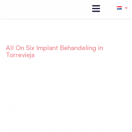
All On Six Implant Behandeling in
Torrevieja
Vaste en
Functionele
Tanden met
Slechts 6
Implantaten
Tandafdrukken en het plaatsen van vaste,