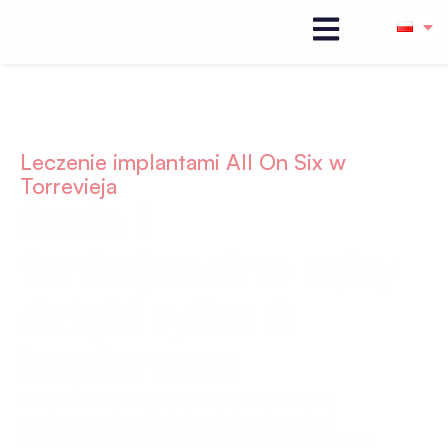
Leczenie implantami All On Six w
Torrevieja
Stałe i
funkcjonalne zęby
dzięki tylko 6
implantom
Wykonanie wycisków dentystycznych i
umieszczenie stałej, trwałej protezy jest
przeprowadzane przez specjalistę protetyka.