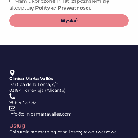
Mam ukończone 14 lat, zapoznałem się i
akceptuję
Politykę Prywatności
.
Wysłać
Clínica Marta Vallés
Partida de la Loma, s/n
03184 Torrevieja (Alicante)
966 92 57 82
info@clinicamartavalles.com
Usługi
Chirurgia stomatologiczna i szczękowo-twarzowa