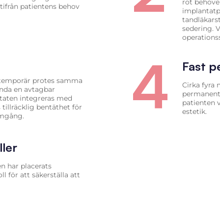
rot behöve
tifrån patientens behov
implantatp
tandläkars
sedering. 
operations
4
Fast p
st temporär protes samma
Cirka fyra
ända en avtagbar
permanenta
taten integreras med
patienten 
tillräcklig bentäthet för
estetik.
amgång.
ler
n har placerats
 för att säkerställa att