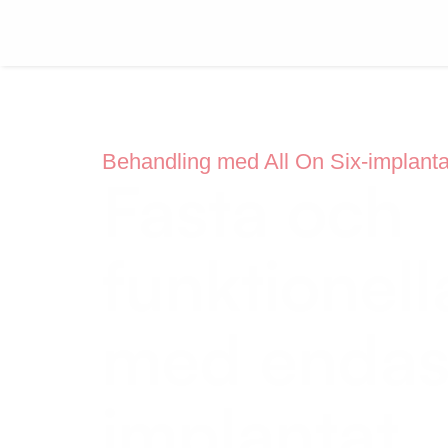
Behandling med All On Six-implantat
Fasta och
funktionell
med endas
implantat