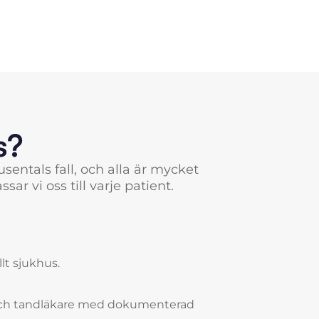
s?
sentals fall, och alla är mycket
sar vi oss till varje patient.
llt sjukhus.
ch tandläkare med dokumenterad