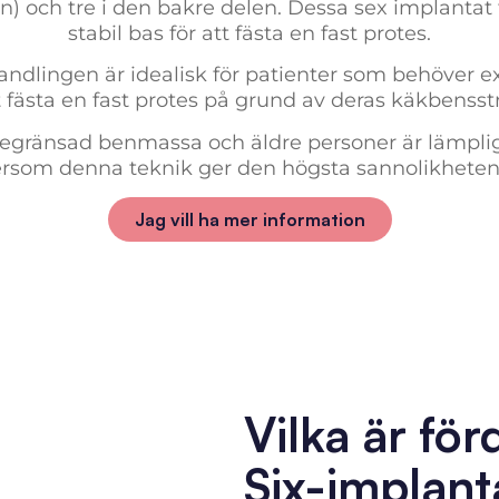
) och tre i den bakre delen. Dessa sex implantat
stabil bas för att fästa en fast protes.
andlingen är idealisk för patienter som behöver ext
 fästa en fast protes på grund av deras käkbensst
egränsad benmassa och äldre personer är lämplig
ftersom denna teknik ger den högsta sannolikheten
Jag vill ha mer information
Vilka är fö
Six-implant