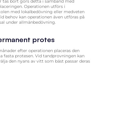
r tas bort görs detta i samband med
laceringen. Operationen utförs i
tolen med lokalbedövning eller medveten
Vid behov kan operationen även utföras på
sal under allmänbedövning.
ermanent protes
 månader efter operationen placeras den
 fasta protesen. Vid tandprovningen kan
välja den nyans av vitt som bäst passar deras