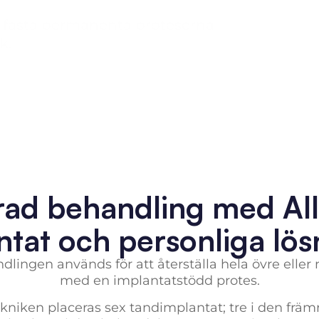
 fasta permanenta proteserna
k.
ad behandling med All
ntat och personliga lös
dlingen används för att återställa hela övre elle
med en implantatstödd protes.
kniken placeras sex tandimplantat; tre i den främ