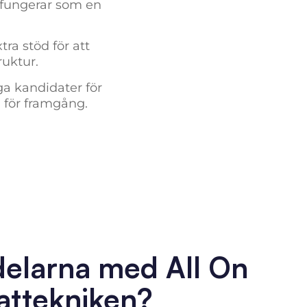
 fungerar som en
ra stöd för att
ruktur.
a kandidater för
 för framgång.
rdelarna med All On
attekniken?