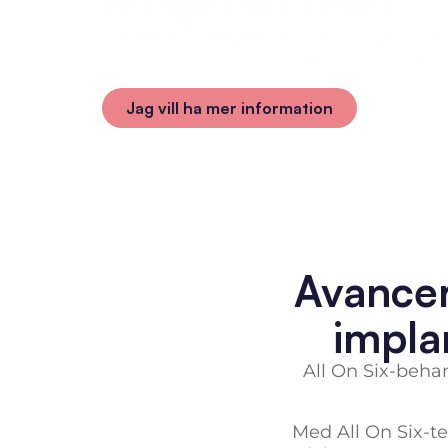
Tandprovning och placering av de
utförs av en specialist inom proteti
Jag vill ha mer information
Avancer
impla
All On Six-behan
Med All On Six-te