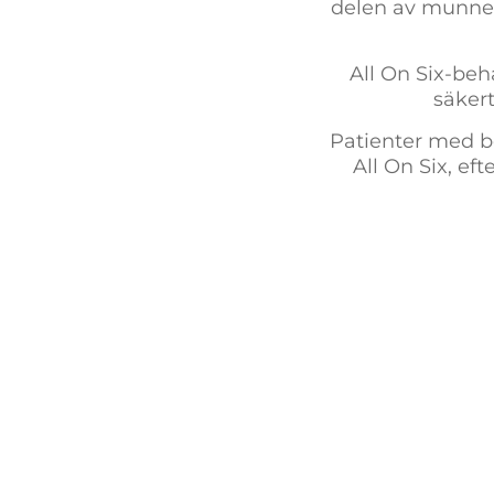
delen av munnen
All On Six-beh
säkert
Patienter med b
All On Six, e