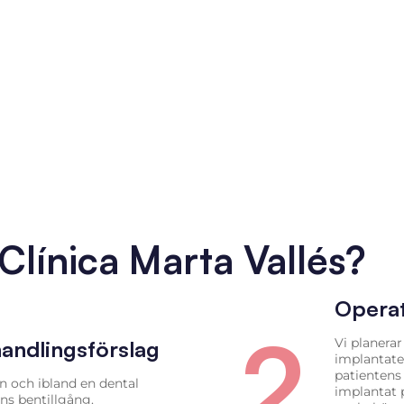
 Clínica Marta Vallés?
Opera
2
Vi planerar
andlingsförslag
implantate
patientens
 och ibland en dental
implantat p
ns bentillgång.