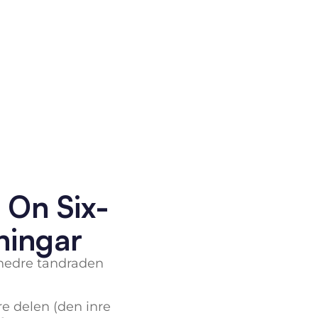
 On Six-
ningar
r nedre tandraden
re delen (den inre