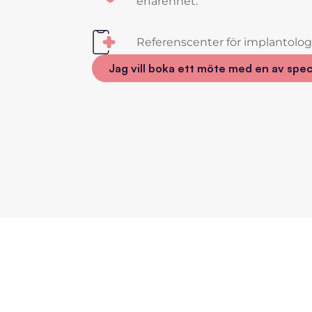
erfarenhet.
Referenscenter för implantologi 
Jag vill boka ett möte med en av spec