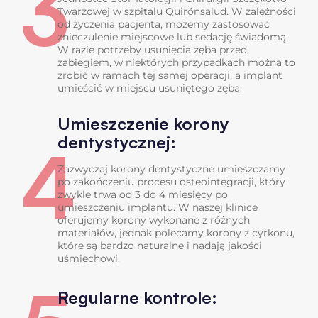
3
Twarzowej w szpitalu Quirónsalud. W zależności
od życzenia pacjenta, możemy zastosować
znieczulenie miejscowe lub sedację świadomą.
W razie potrzeby usunięcia zęba przed
zabiegiem, w niektórych przypadkach można to
zrobić w ramach tej samej operacji, a implant
umieścić w miejscu usuniętego zęba.
Umieszczenie korony
dentystycznej:
4
Zazwyczaj korony dentystyczne umieszczamy
po zakończeniu procesu osteointegracji, który
zwykle trwa od 3 do 4 miesięcy po
umieszczeniu implantu. W naszej klinice
oferujemy korony wykonane z różnych
materiałów, jednak polecamy korony z cyrkonu,
które są bardzo naturalne i nadają jakości
uśmiechowi.
Regularne kontrole: