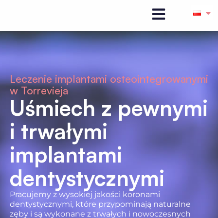
Leczenie implantami osteointegrowanymi
w Torrevieja
Uśmiech z pewnymi
i trwałymi
implantami
dentystycznymi
Pracujemy z wysokiej jakości koronami
dentystycznymi, które przypominają naturalne
zęby i są wykonane z trwałych i nowoczesnych