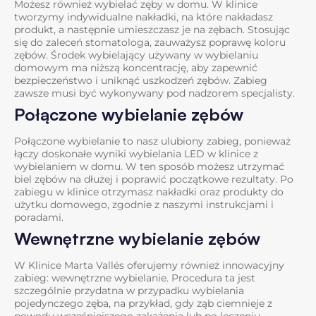
Możesz również wybielać zęby w domu. W klinice
tworzymy indywidualne nakładki, na które nakładasz
produkt, a następnie umieszczasz je na zębach. Stosując
się do zaleceń stomatologa, zauważysz poprawę koloru
zębów. Środek wybielający używany w wybielaniu
domowym ma niższą koncentrację, aby zapewnić
bezpieczeństwo i uniknąć uszkodzeń zębów. Zabieg
zawsze musi być wykonywany pod nadzorem specjalisty.
Połączone wybielanie zębów
Połączone wybielanie to nasz ulubiony zabieg, ponieważ
łączy doskonałe wyniki wybielania LED w klinice z
wybielaniem w domu. W ten sposób możesz utrzymać
biel zębów na dłużej i poprawić początkowe rezultaty. Po
zabiegu w klinice otrzymasz nakładki oraz produkty do
użytku domowego, zgodnie z naszymi instrukcjami i
poradami.
Wewnętrzne wybielanie zębów
W Klinice Marta Vallés oferujemy również innowacyjny
zabieg: wewnętrzne wybielanie. Procedura ta jest
szczególnie przydatna w przypadku wybielania
pojedynczego zęba, na przykład, gdy ząb ciemnieje z
powodu wcześniejszego zakażenia lub po leczeniu