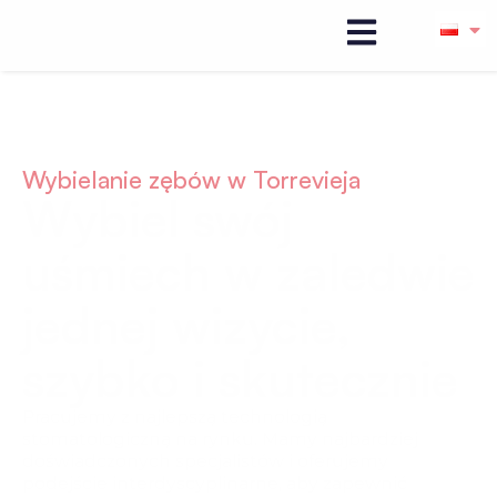
Wybielanie zębów w Torrevieja
Wybiel swój
uśmiech w zaledwie
jednej wizycie,
szybko i skutecznie
Pracujemy z najlepszą technologią
stomatologiczną na rynku. Mamy najbardziej
doświadczonych specjalistów i oferujemy
podejście interdyscyplinarne, aby zapewnić